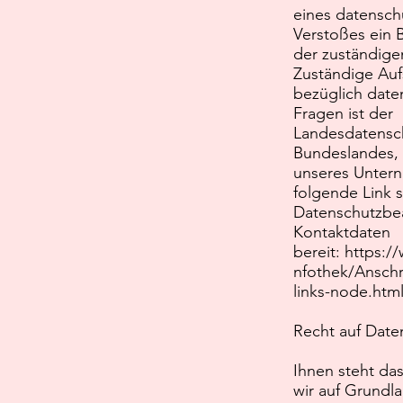
eines datensch
Verstoßes ein 
der zuständige
Zuständige Auf
bezüglich date
Fragen ist der
Landesdatensc
Bundeslandes, 
unseres Untern
folgende Link st
Datenschutzbea
Kontaktdaten
bereit:
https:/
nfothek/Anschr
links-node.htm
Recht auf Date
Ihnen steht das
wir auf Grundla