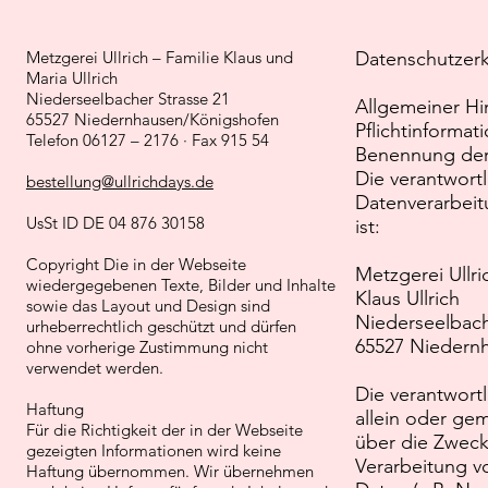
Metzgerei Ullrich – Familie Klaus und
Datenschutzerk
Maria Ullrich
Niederseelbacher Strasse 21
Allgemeiner Hi
65527 Niedernhausen/Königshofen
Pflichtinformat
Telefon 06127 – 2176 · Fax 915 54
Benennung der 
Die verantwortli
bestellung@ullrichdays.de
Datenverarbeit
UsSt ID DE 04 876 30158
ist:
Copyright Die in der Webseite
Metzgerei Ullri
wiedergegebenen Texte, Bilder und Inhalte
Klaus Ullrich
sowie das Layout und Design sind
Niederseelbach
urheberrechtlich geschützt und dürfen
65527 Niedern
ohne vorherige Zustimmung nicht
verwendet werden.
Die verantwortl
Haftung
allein oder ge
Für die Richtigkeit der in der Webseite
über die Zweck
gezeigten Informationen wird keine
Verarbeitung 
Haftung übernommen. Wir übernehmen