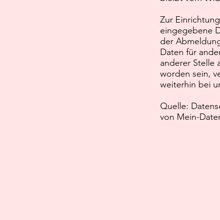
Zur Einrichtu
eingegebene D
der Abmeldung 
Daten für ande
anderer Stelle 
worden sein, v
weiterhin bei u
Quelle: Datens
von
Mein-Daten